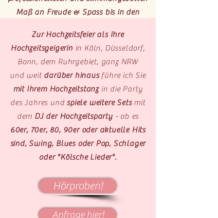
Maß an Freude & Spass bis in den
Morgengrauen! ;-)
Zur Hochzeitsfeier als Ihre
Hochzeitsgeigerin
in Köln, Düsseldorf,
zum DJ Ihres Vertrauens
Bonn, dem Ruhrgebiet, ganz NRW
und weit
darüber hinaus
führe ich Sie
mit Ihrem Hochzeitstanz
in die Party
des Jahres und
spiele weitere Sets
mit
dem
DJ der Hochzeitsparty
- ob es
60er, 70er, 80, 90er oder aktuelle Hits
sind, Swing, Blues oder Pop, Schlager
oder "Kölsche Lieder".
Hörproben!
Anfrage hier!