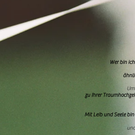
Wer bin ich
ähnli
Ums
zu Ihrer Traumhochzei
Mit Leib und Seele bin
un