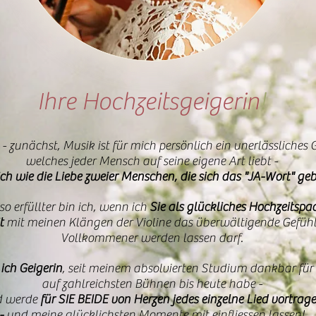
Ihre Hochzeitsgeigerin
!
- zunächst, Musik ist für mich persönlich ein unerlässliches
welches jeder Mensch auf seine eigene Art liebt -
ch wie die Liebe zweier Menschen, die sich das "JA-Wort" geb
o erfüllter bin ich, wenn ich
Sie als glückliches Hochzeitspa
t
mit meinen Klängen der Violine das überwältigende Gefühl
Vollkommener werden lassen darf.
 ich Geigerin
, seit meinem absolvierten Studium dankbar für al
auf zahlreichsten Bühnen bis heute habe -
d werde
für
SIE BEIDE von Herzen jedes einzelne Lied vortrag
-
und meine glücklichsten Momente mit einfliessen lassen!