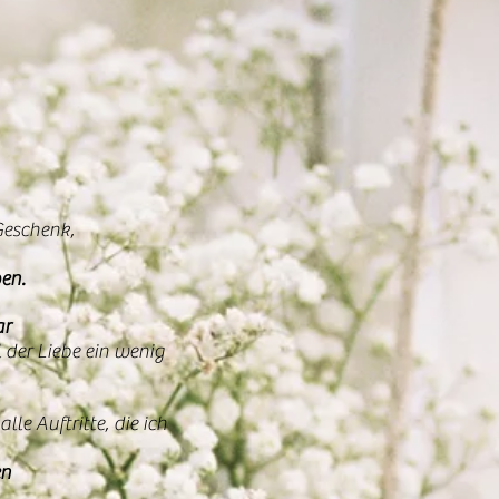
 Geschenk,
en.
ar
 der Liebe ein wenig
le Auftritte, die ich
en