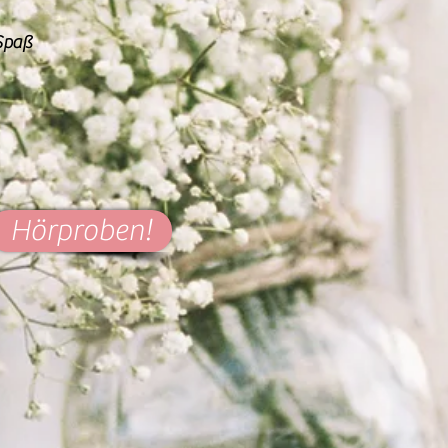
 Spaß
Hörproben!