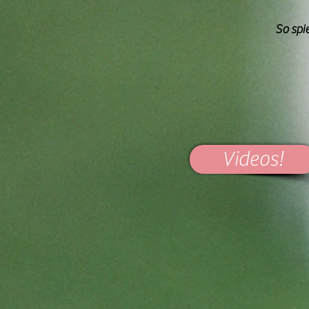
So spi
Videos!